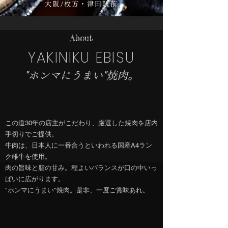
大阪/枚方・津田駅前
About
YAKINIKU EBISU
"ホンマにうまい"焼肉。
この道30年の店主がこだわり、厳選した焼肉を店内
手切りでご提供。
牛肉は、日本人に一番合うといわれる国産A4ラン
ク雌牛を使用。
肉の旨味と脂の甘み。程よいバランスが口の中いっ
ぱいに広がります。
"ホンマにうまい"焼肉。
​是非、一度ご賞味あれ。