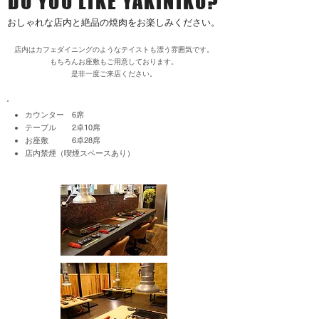
DO YOU LIKE YAKINIKU?
​おしゃれな店内と絶品の焼肉をお楽しみください。
店内はカフェダイニングのようなテイストも漂う雰囲気です。
もちろんお座敷もご用意しております。
​是非一度ご来店ください。
カウンター 6席
テーブル 2卓10席
お座敷 6卓28席
​店内禁煙（喫煙スペースあり）